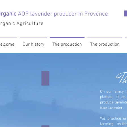
rganic
AOP lavender producer in Provence
rganic Agriculture
elcome
Our history
The production
The production
Th
Soleil de coupe
Les
e
outils
de
On our family f
rd'hui
coupe
plateau, at an
nique
respectent
produce lavender
la
true lavender.
plante
We practice or
farming meth