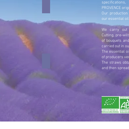
specifications
Mise en forme manuelle
uillage
La
PROVENCE origin
mise
Our production
en
our essential oil
forme
se
We carry out a
fait
Cutting, pre-wil
manuellement
of bouquets an
ets
pour
carried out in o
une
The essential oil
nnes
parfaite
of producers ver
composition
L'huile essentielle
e
Etape
des
The straws obta
ielle
de
bouquets
and then spread 
séparation
et
de
de
couronnes
l'huile
essentielle
et
ue
de
l'hydrolat
ation
lle