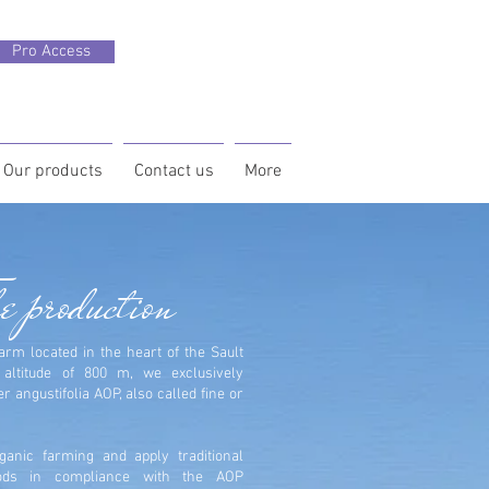
Pro Access
Our products
Contact us
More
e production
arm located in the heart of the Sault
 altitude of 800 m, we exclusively
 angustifolia AOP, also called fine or
ganic farming and apply traditional
ods in compliance with the AOP