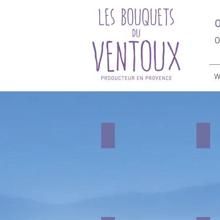
O
O
W
Champs de lavande fine AOP
Récolte mécanique
Nous
La
cultivons
récolt
12
est
hectares
aujou
de
méca
lavande
fine
AOP
(Lavandula
Angustifolia)